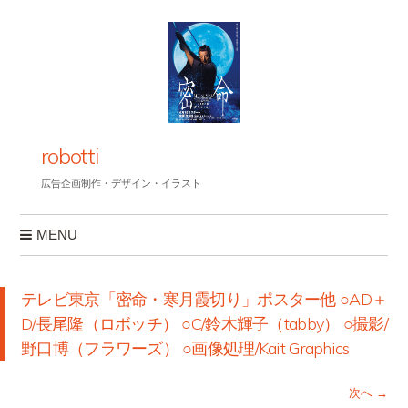
robotti
広告企画制作・デザイン・イラスト
MENU
コンテンツへスキップ
テレビ東京「密命・寒月霞切り」ポスター他 ○AD＋
D/長尾隆（ロボッチ） ○C/鈴木輝子（tabby） ○撮影/
野口博（フラワーズ） ○画像処理/Kait Graphics
次へ →