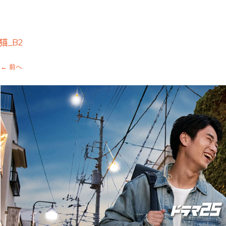
猫_B2
← 前へ