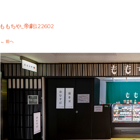
ももちや_帝劇122602
← 前へ